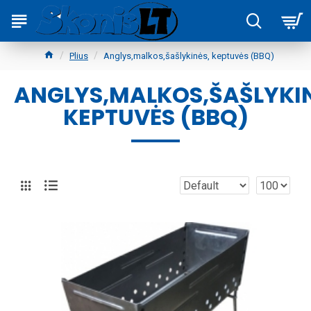
Plius
Anglys,malkos,šašlykinės, keptuvės (BBQ)
ANGLYS,MALKOS,ŠAŠLYKIN
KEPTUVĖS (BBQ)