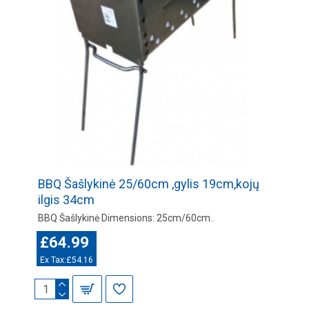
BBQ Šašlykinė 25/60cm ,gylis 19cm,kojų
ilgis 34cm
BBQ Šašlykinė Dimensions: 25cm/60cm..
£64.99
Ex Tax:£54.16