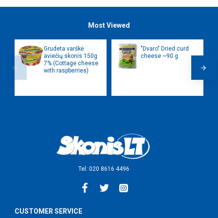
Most Viewed
Grudeta varškė
"Dvaro" Dried curd
aviečių skonis 150g
cheese ~90 g
7% (Cottage cheese
with raspberries)
Tel: 020 8616 4496
CUSTOMER SERVICE