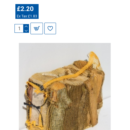
£2.20
Ex Tax:£1.83