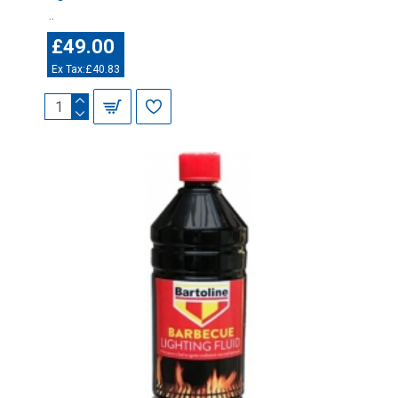
..
£49.00
Ex Tax:£40.83