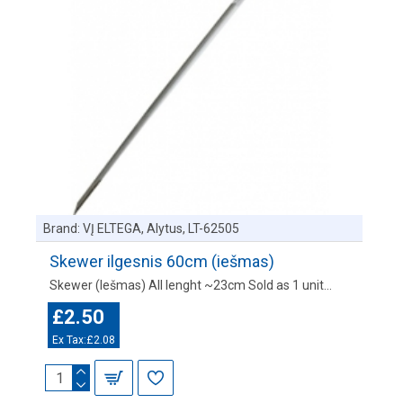
Brand:
VĮ ELTEGA, Alytus, LT-62505
Skewer ilgesnis 60cm (iešmas)
Skewer (Iešmas) All lenght ~23cm Sold as 1 unit...
£2.50
Ex Tax:£2.08