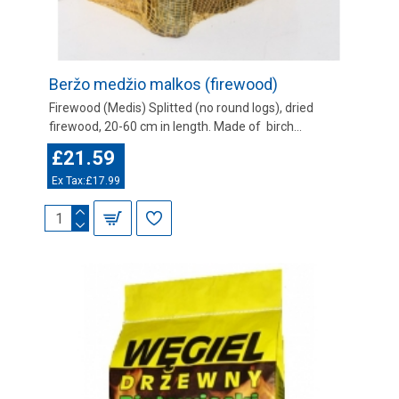
Beržo medžio malkos (firewood)
Firewood (Medis) Splitted (no round logs), dried
firewood, 20-60 cm in length. Made of birch...
£21.59
Ex Tax:£17.99