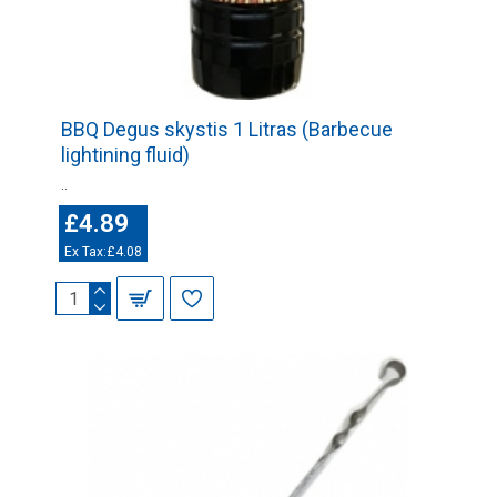
BBQ Degus skystis 1 Litras (Barbecue
lightining fluid)
..
£4.89
Ex Tax:£4.08