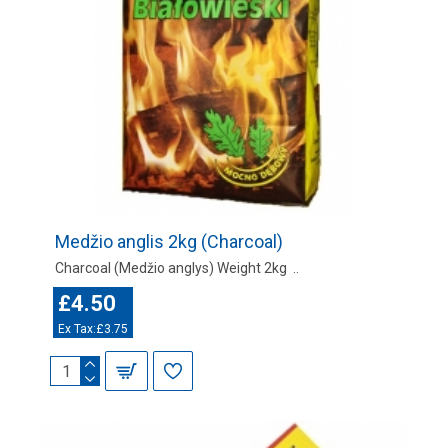
Medžio anglis 2kg (Charcoal)
Charcoal (Medžio anglys) Weight 2kg ..
£4.50
Ex Tax:£3.75