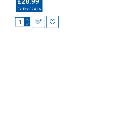
£28.99
Ex Tax:£24.16