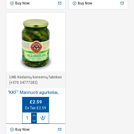
Buy Now
Buy Now
UAB Kedainių konservų fabrikas
(+370 34777282)
"KKF" Marinuoti agurkeliai, nepjaustyti 660g (Pickled gherkins)
£2.59
Ex Tax:£2.59
Buy Now