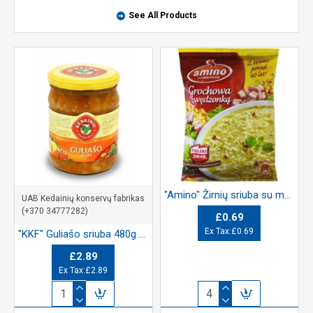
See All Products
"Amino" Žirnių sriuba su makaronais ir rūkytu kumpiu 65g (Instant pea soup with noodles and smoked bacon)
UAB Kedainių konservų fabrikas
(+370 34777282)
£0.69
Ex Tax:£0.69
"KKF" Guliašo sriuba 480g (Goulash soup)
£2.89
Ex Tax:£2.89