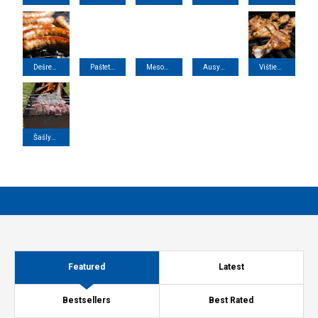
Dešrelės (Sausages)
Paštetas (Pate)
Mėsos konservai (Canned meat)
Ausys Liežuvis nosys (pork ears,tong,nose)
Vištiena (Chicken)
Šašlykai (Barbeque)
Featured
Latest
Bestsellers
Best Rated