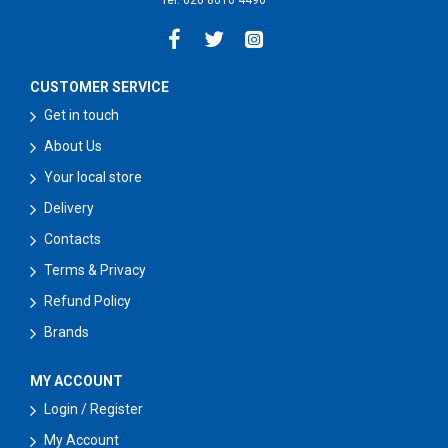
Tel: 020 8616 4496
CUSTOMER SERVICE
Get in touch
About Us
Your local store
Delivery
Contacts
Terms & Privacy
Refund Policy
Brands
MY ACCOUNT
Login / Register
My Account