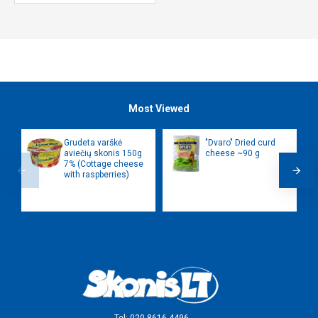
Most Viewed
Grudeta varškė
"Dvaro" Dried curd
aviečių skonis 150g
cheese ~90 g
7% (Cottage cheese
with raspberries)