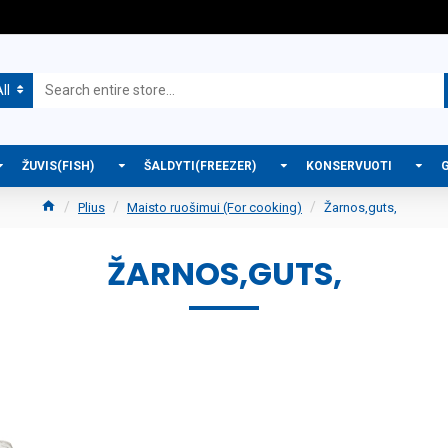
ll
ŽUVIS(FISH)
ŠALDYTI(FREEZER)
KONSERVUOTI
Plius
Maisto ruošimui (For cooking)
Žarnos,guts,
ŽARNOS,GUTS,