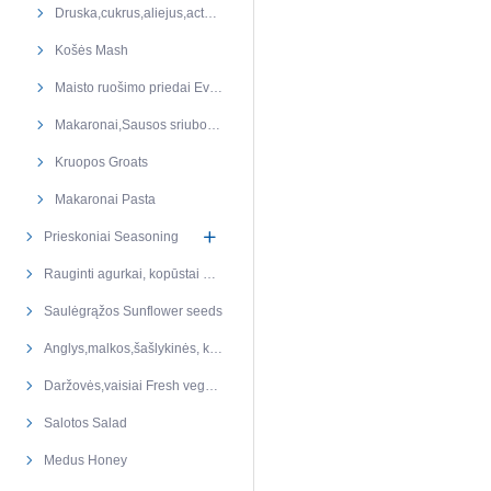
Druska,cukrus,aliejus,actas Salt, sugar, oil, ocet
Košės Mash
Maisto ruošimo priedai Everything for cooking
Makaronai,Sausos sriubos Pasta,dry soups
Kruopos Groats
Makaronai Pasta
Prieskoniai Seasoning
Rauginti agurkai, kopūstai Sauerkraut
Saulėgrąžos Sunflower seeds
Anglys,malkos,šašlykinės, keptuvės BBQ
Daržovės,vaisiai Fresh vegetables fruits
Salotos Salad
Medus Honey