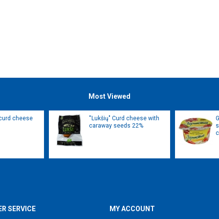
Most Viewed
 curd cheese
''Lukšių" Curd cheese with
G
caraway seeds 22%
s
c
R SERVICE
MY ACCOUNT