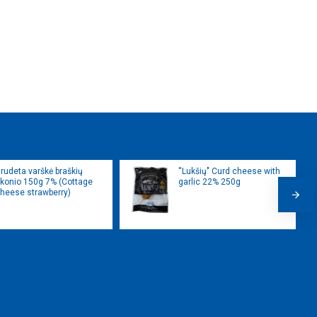
rudeta varškė braškių
''Lukšių" Curd cheese with
konio 150g 7% (Cottage
garlic 22% 250g
heese strawberry)