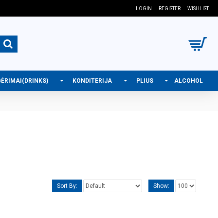
LOGIN
REGISTER
WISHLIST
GĖRIMAI(DRINKS)
KONDITERIJA
PLIUS
ALCOHOL
Sort By:
Show: