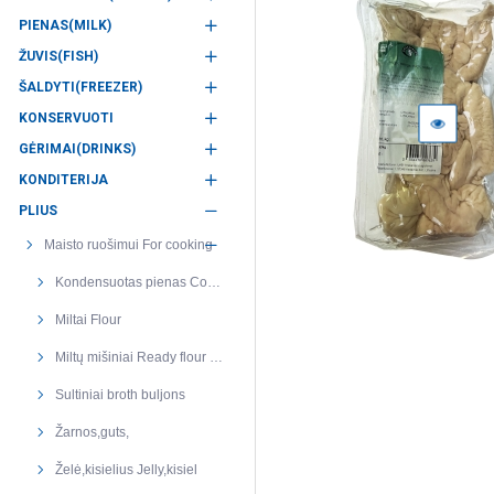
PIENAS(MILK)
ŽUVIS(FISH)
ŠALDYTI(FREEZER)
KONSERVUOTI
GĖRIMAI(DRINKS)
KONDITERIJA
PLIUS
Maisto ruošimui For cooking
Kondensuotas pienas Condensed milk
Miltai Flour
Miltų mišiniai Ready flour mixes
Sultiniai broth buljons
Žarnos,guts,
Želė,kisielius Jelly,kisiel