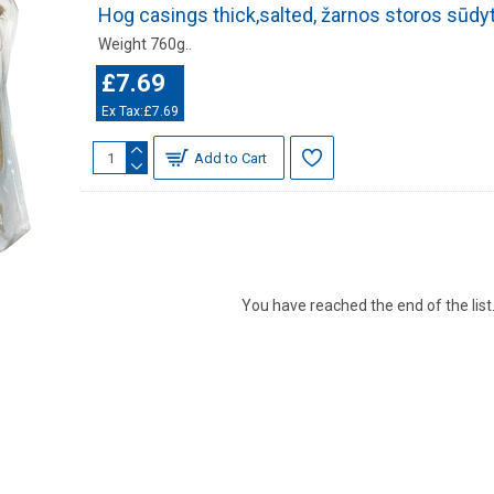
Hog casings thick,salted, žarnos storos sūdy
Weight 760g..
£7.69
Ex Tax:£7.69
Add to Cart
You have reached the end of the list