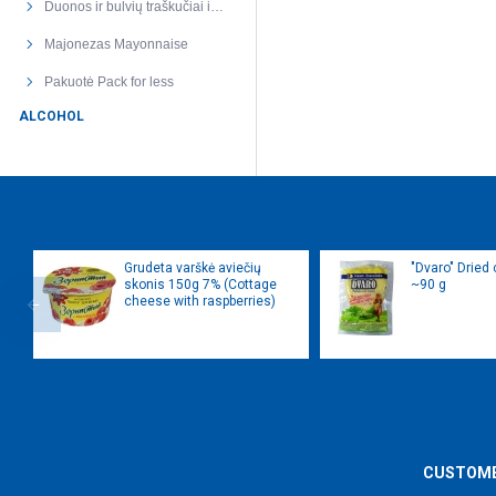
Duonos ir bulvių traškučiai ir trapučiai Crisps and crackers
Majonezas Mayonnaise
Pakuotė Pack for less
ALCOHOL
Grudeta varškė aviečių
"Dvaro" Dried
skonis 150g 7% (Cottage
~90 g
cheese with raspberries)
CUSTOME