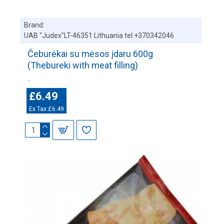
Brand:
UAB "Judex"LT-46351 Lithuania tel:+370342046
Čeburėkai su mėsos įdaru 600g
(Thebureki with meat filling)
..
£6.49
Ex Tax:£6.49