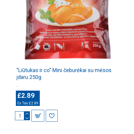
"Liūtukas ir co" Mini čeburėkai su mėsos
įdaru 250g
..
£2.89
Ex Tax:£2.89