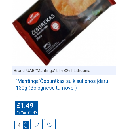
Brand:
UAB "Mantinga" LT-68261 Lithuania
"Mantinga"Čeburėkas su kiaulienos įdaru
130g (Bolognese turnover)
..
£1.49
Ex Tax:£1.49