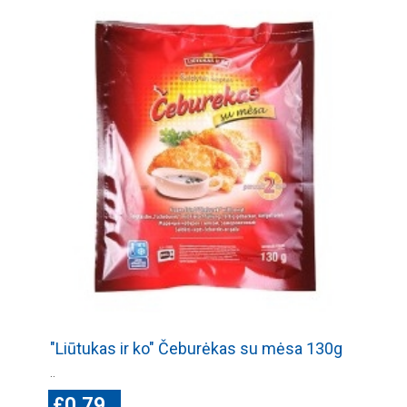
"Liūtukas ir ko" Čeburėkas su mėsa 130g
..
£0.79