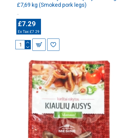
£7,69 kg (Smoked pork legs)
..
£7.29
Ex Tax:£7.29