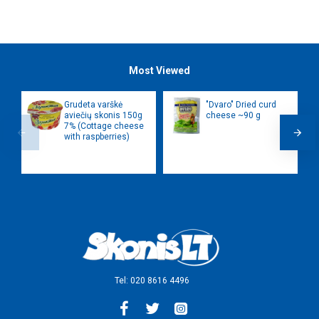
Most Viewed
Grudeta varškė
"Dvaro" Dried curd
aviečių skonis 150g
cheese ~90 g
7% (Cottage cheese
with raspberries)
Tel: 020 8616 4496