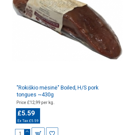
"Rokiškio mėsinė" Boiled, H/S pork
tongues ~430g
Price £12,99 per kg..
£5.59
Ex Tax:£5.59