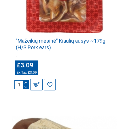
"Mažeikių mėsinė" Kiaulių ausys ~179g
(H/S Pork ears)
..
£3.09
Ex Tax:£3.09