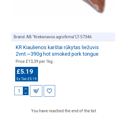
Brand:
AB "Krekenavos agrofirma"LT-57346
KR Kiaulienos karštai rūkytas liežuvis
2vnt.~390g hot smoked pork tongue
Price £13,39 per 1kg ..
£5.19
Ex Tax:£5.19
You have reached the end of the list.