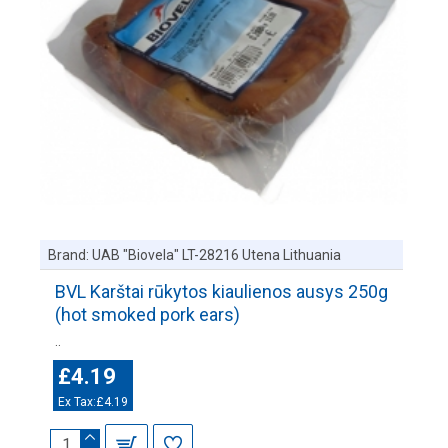
Brand:
UAB "Biovela" LT-28216 Utena Lithuania
BVL Karštai rūkytos kiaulienos ausys 250g
(hot smoked pork ears)
..
£4.19
Ex Tax:£4.19