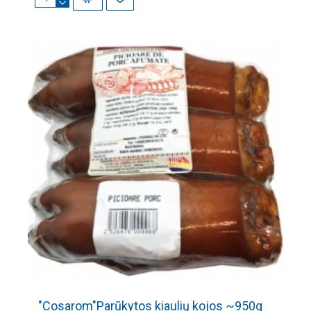
"Cosarom"Parūkytos kiaulių kojos ~950g