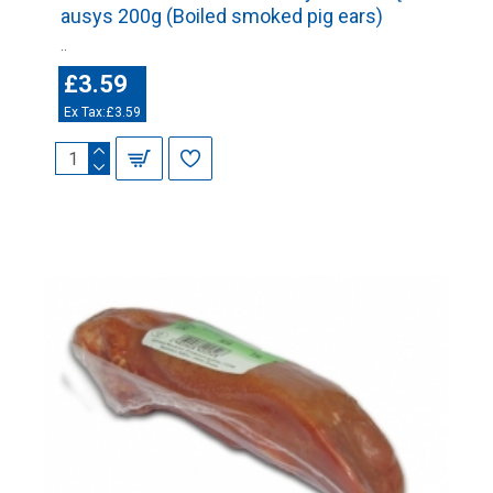
ausys 200g (Boiled smoked pig ears)
..
£3.59
Ex Tax:£3.59